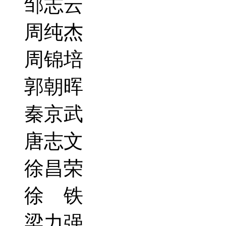
邹志云
周纯杰
周锦培
郭朝晖
秦京武
唐志文
徐昌荣
徐 铁
梁力强