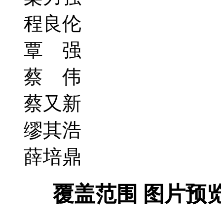
程良伦
覃 强
蔡 伟
蔡又新
缪其浩
薛培鼎
立即购买
覆盖范围
图片预