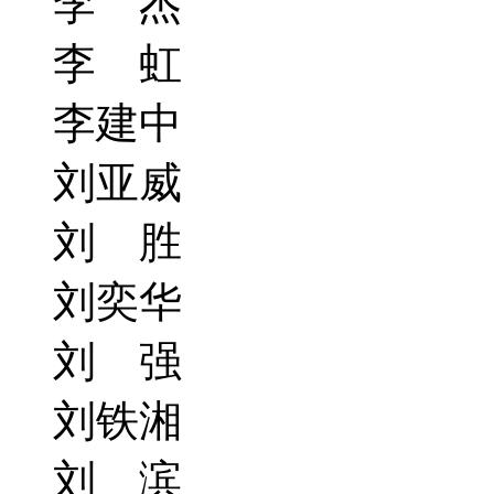
李 杰
李 虹
李建中
刘亚威
刘 胜
刘奕华
刘 强
刘铁湘
刘 滨