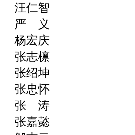
汪仁智
严 义
杨宏庆
张志檩
张绍坤
张忠怀
张 涛
张嘉懿