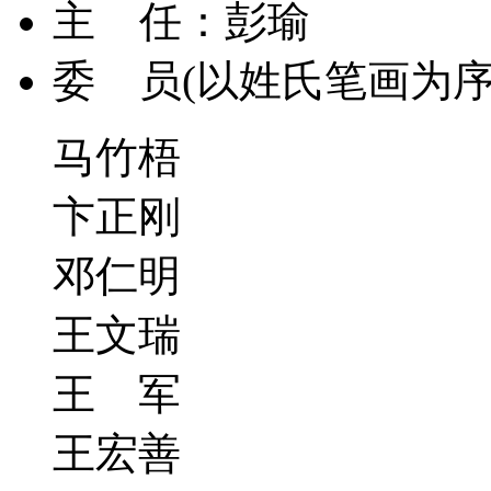
主 任：
彭瑜
委 员
(以姓氏笔画为序
马竹梧
卞正刚
邓仁明
王文瑞
王 军
王宏善