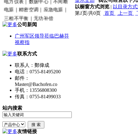
显示全部
我公司经营以下几
电力仪表｜数据中心｜不间断
以橱窗方式浏览
|
以目录方式
电源｜精密空调｜应急电源｜
第
1
页/共
0
页
首页
上一页
三相不平衡｜无功补偿
公司新闻
广州军区领导莅临巴赫芬
视察指
联系方式
联系人：鄭偉成
电话：0755-81495200
邮件：
Master@Bachofen.co
手机：13556808300
传真：0755-81499033
站内搜索
友情链接