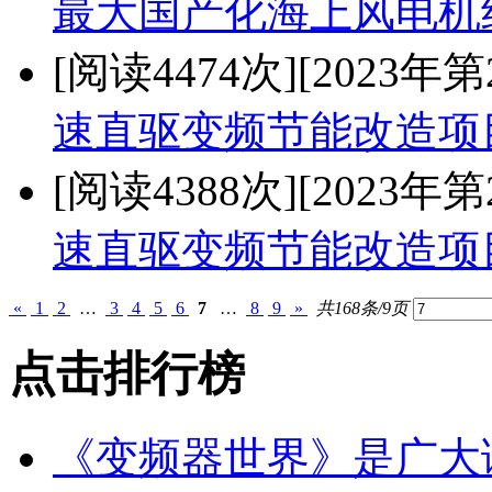
最大国产化海上风电机
[阅读4474次]
[2023年第
速直驱变频节能改造项
[阅读4388次]
[2023年第
速直驱变频节能改造项
«
1
2
…
3
4
5
6
7
…
8
9
»
共168条/9页
点击排行榜
《变频器世界》是广大