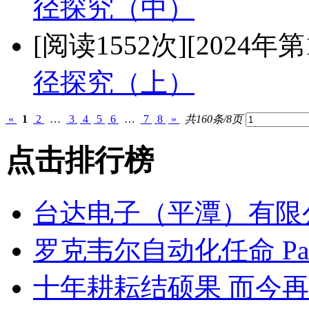
径探究（中）
[阅读1552次]
[2024年第
径探究（上）
«
1
2
…
3
4
5
6
…
7
8
»
共160条/8页
点击排行榜
台达电子（平潭）有限
罗克韦尔自动化任命 Pat
十年耕耘结硕果 而今