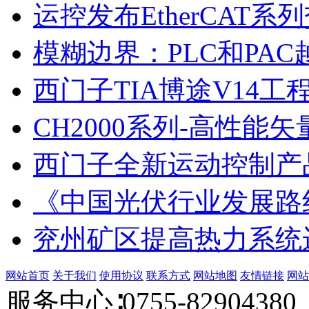
运控发布EtherCAT系
模糊边界：PLC和PAC
西门子TIA博途V14工
CH2000系列-高性能矢
西门子全新运动控制产
《中国光伏行业发展路
兖州矿区提高热力系统
网站首页
关于我们
使用协议
联系方式
网站地图
友情链接
网站
服务中心∶0755-82904380 