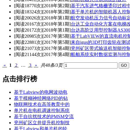
[阅读18770次]
[2018年第2期]
基于汽车进气格栅烫印过程
[阅读18324次]
[2018年第2期]
基于单片机的智能机器人控
[阅读20026次]
[2018年第1期]
航空发动机压力信号自动标
[阅读20167次]
[2018年第1期]
台达工业自动化方案在电梯
[阅读20172次]
[2018年第1期]
台达高阶泛用型控制器AS30
[阅读20985次]
[2017年第5期]
基于LabVIEW的直流电机
[阅读22881次]
[2017年第5期]
来自igus的3D打印齿轮在
[阅读21073次]
[2017年第4期]
兖州矿区带式输送机智能控
[阅读21144次]
[2017年第4期]
船舶系统实时数据监测与控
«
1
2
…
3
»
共48条/3页
点击排行榜
基于Labview的电网波动电
基于模糊神经网络PID的钻
物联网技术在高等教育中的
单片机在电机调速控制系统
基于自抗扰技术的PMSM交流
兖州矿区立井提升机控制技
基于Labview和单片机的轮