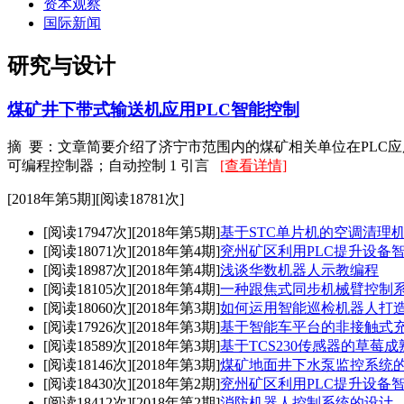
资本观察
国际新闻
研究与设计
煤矿井下带式输送机应用PLC智能控制
摘 要：文章简要介绍了济宁市范围内的煤矿相关单位在PLC
可编程控制器；自动控制 1 引言
[查看详情]
[2018年第5期][阅读18781次]
[阅读17947次]
[2018年第5期]
基于STC单片机的空调清理
[阅读18071次]
[2018年第4期]
兖州矿区利用PLC提升设备
[阅读18987次]
[2018年第4期]
浅谈华数机器人示教编程
[阅读18105次]
[2018年第4期]
一种跟焦式同步机械臂控制
[阅读18060次]
[2018年第3期]
如何运用智能巡检机器人打
[阅读17926次]
[2018年第3期]
基于智能车平台的非接触式
[阅读18589次]
[2018年第3期]
基于TCS230传感器的草莓
[阅读18146次]
[2018年第3期]
煤矿地面井下水泵监控系统
[阅读18430次]
[2018年第2期]
兖州矿区利用PLC提升设备
[阅读18412次]
[2018年第2期]
消防机器人控制系统的设计