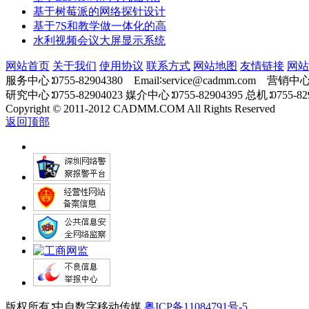
基于树莓派的网络探针设计
基于7S和教学做一体化的高
水利视频会议大屏显示系统
网站首页
关于我们
使用协议
联系方式
网站地图
友情链接
网站
服务中心∶0755-82904380 Email∶service@cadmm.com 营销中心∶0
研究中心∶0755-82904023 媒介中心∶0755-82904395 总机∶0755-829
Copyright
©
2011-2012 CADMM.COM All Rights Reserved
返回顶部
版权所有∶中自数字移动传媒
粤ICP备11084791号-5